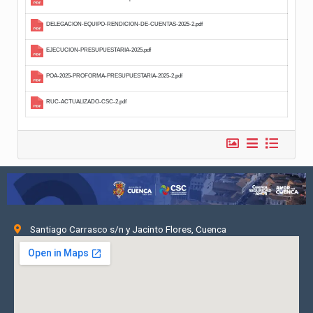
12.-Mecanismos-de-Rendicion-de-Cuentas.csv
ACTA-DE-CONFORMACION-DEL-EQUIPO-TECNICO-MIXTO-RdC-202
CONSULTAS-CIUDADANAS-2.pdf
CONTRATACION-PUBLICA-2025.pdf
DELEGACION-EQUIPO-RENDICION-DE-CUENTAS-2025-2.pdf
EJECUCION-PRESUPUESTARIA-2025.pdf
Santiago Carrasco s/n y Jacinto Flores, Cuenca
POA-2025-PROFORMA-PRESUPUESTARIA-2025-2.pdf
RUC-ACTUALIZADO-CSC-2.pdf