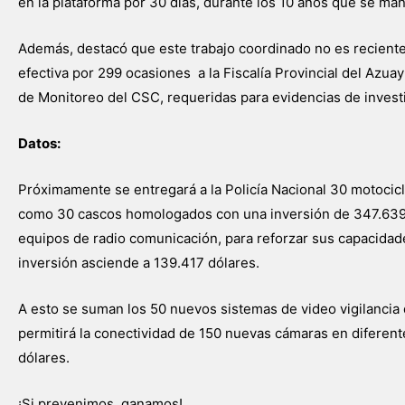
en la plataforma por 30 días, durante los 10 años que se ma
Además, destacó que este trabajo coordinado no es reciente,
efectiva por 299 ocasiones a la Fiscalía Provincial del Azua
de Monitoreo del CSC, requeridas para evidencias de invest
Datos:
Próximamente se entregará a la Policía Nacional 30 motocicl
como 30 cascos homologados con una inversión de 347.639,
equipos de radio comunicación, para reforzar sus capacidades
inversión asciende a 139.417 dólares.
A esto se suman los 50 nuevos sistemas de video vigilancia
permitirá la conectividad de 150 nuevas cámaras en diferen
dólares.
¡Si prevenimos, ganamos!