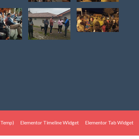
(Temp)
Elementor Timeline Widget
Elementor Tab Widget